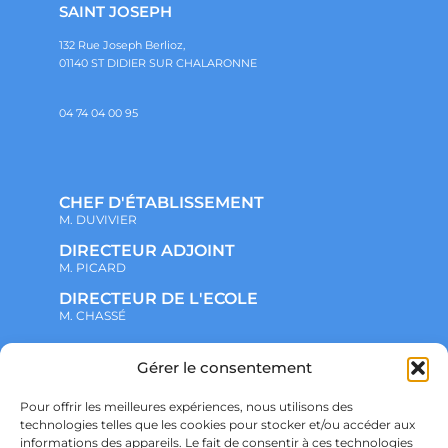
SAINT JOSEPH
132 Rue Joseph Berlioz,
01140 ST DIDIER SUR CHALARONNE
04 74 04 00 95
CHEF D'ÉTABLISSEMENT
M. DUVIVIER
DIRECTEUR ADJOINT
M. PICARD
DIRECTEUR DE L'ECOLE
M. CHASSÉ
NOTRE ENSEMBLE SCOLAIRE
Gérer le consentement
ACTUALITÉS
ADMINISTRATIF
Pour offrir les meilleures expériences, nous utilisons des
VIE ASSOCIATIVE
technologies telles que les cookies pour stocker et/ou accéder aux
PARTENARIATS
informations des appareils. Le fait de consentir à ces technologies
CONTACT