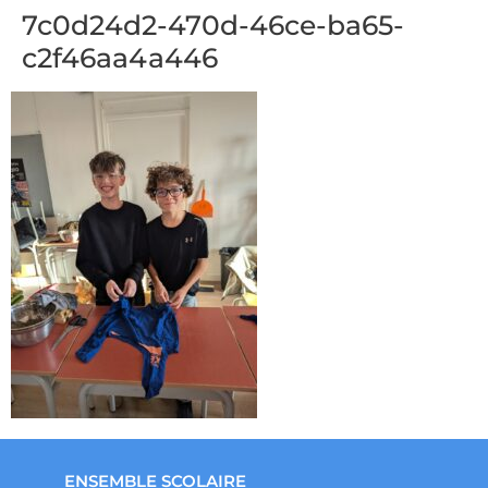
7c0d24d2-470d-46ce-ba65-
c2f46aa4a446
ENSEMBLE SCOLAIRE