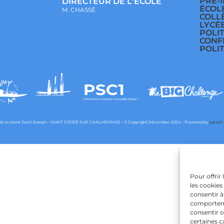
PRÉ-
DIRECTEUR DE L'ECOLE
ÉCOL
M. CHASSÉ
COLL
LYCÉ
POLI
CONF
POLI
e scolaire Saint Joseph – SAINT DIDIER SUR CHALARONNE – © Copyright Décembre 2024 – Powered by
agraph
Pour offrir
les cookies
consentir à
comportemen
consentir o
certaines c