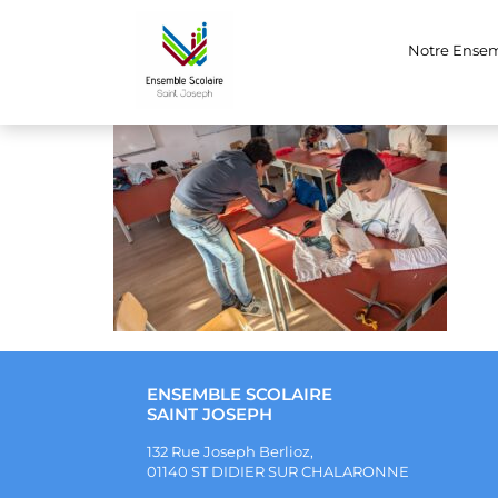
e2f83b28-931f-4
Notre Ense
ENSEMBLE SCOLAIRE
SAINT JOSEPH
132 Rue Joseph Berlioz,
01140 ST DIDIER SUR CHALARONNE