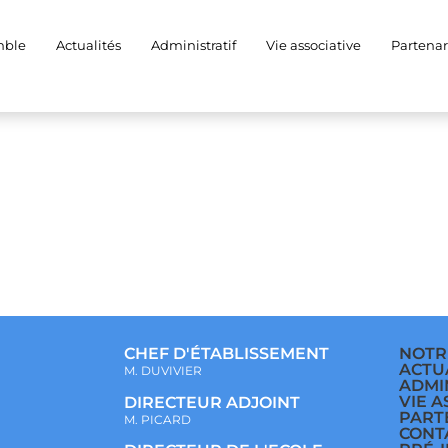
2e5-a532-c6ddbf52b7b
mble
Actualités
Administratif
Vie associative
Partenar
CHEF D'ÉTABLISSEMENT
NOTR
ACTU
M. DUVIVIER
ADMI
VIE A
DIRECTEUR ADJOINT
PART
M. PICARD
CONT