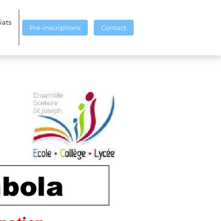
iats
Pré-inscriptions
Contact