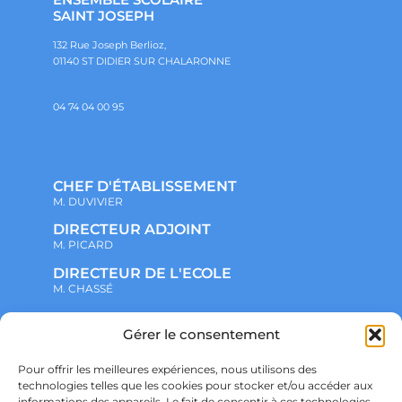
SAINT JOSEPH
132 Rue Joseph Berlioz,
01140 ST DIDIER SUR CHALARONNE
04 74 04 00 95
CHEF D'ÉTABLISSEMENT
M. DUVIVIER
DIRECTEUR ADJOINT
M. PICARD
DIRECTEUR DE L'ECOLE
M. CHASSÉ
Gérer le consentement
NOTRE ENSEMBLE SCOLAIRE
ACTUALITÉS
ADMINISTRATIF
Pour offrir les meilleures expériences, nous utilisons des
VIE ASSOCIATIVE
technologies telles que les cookies pour stocker et/ou accéder aux
PARTENARIATS
informations des appareils. Le fait de consentir à ces technologies