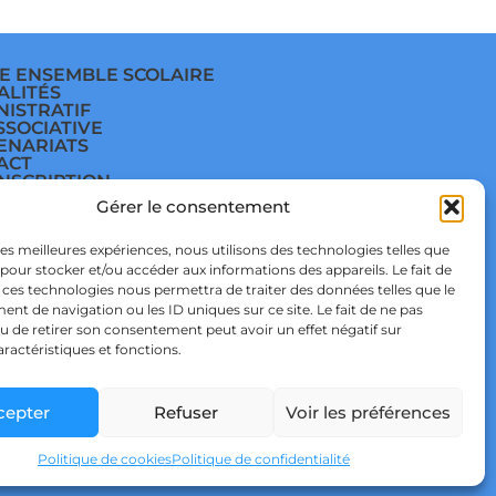
E ENSEMBLE SCOLAIRE
ALITÉS
NISTRATIF
SSOCIATIVE
ENARIATS
ACT
INSCRIPTION
E
Gérer le consentement
ÈGE
E
TIQUE DE
 les meilleures expériences, nous utilisons des technologies telles que
IDENTIALITÉ & RGPD
 pour stocker et/ou accéder aux informations des appareils. Le fait de
TIQUE DE COOKIES
 ces technologies nous permettra de traiter des données telles que le
t de navigation ou les ID uniques sur ce site. Le fait de ne pas
u de retirer son consentement peut avoir un effet négatif sur
aractéristiques et fonctions.
cepter
Refuser
Voir les préférences
 STUDIO
Politique de cookies
Politique de confidentialité