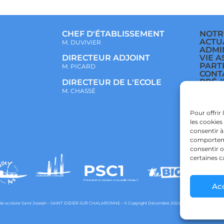
CHEF D'ÉTABLISSEMENT
NOTR
ACTU
M. DUVIVIER
ADMI
VIE A
DIRECTEUR ADJOINT
PART
M. PICARD
CONT
PRÉ-
DIRECTEUR DE L'ECOLE
ÉCOL
M. CHASSÉ
COLL
LYCÉ
POLI
Pour offrir
CONF
les cookies
POLI
consentir à
comportemen
consentir o
certaines c
Ac
e scolaire Saint Joseph – SAINT DIDIER SUR CHALARONNE – © Copyright Décembre 2024 – Powered by
agraph