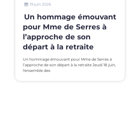
18 juin 2026
ouvant
Le traditionnel match
res à
élèves – équipe
n
éducative a tenu toute
te
ses promesses !
de Serres à
Le traditionnel match élèves – équipe éducative
e Jeudi 18 juin,
tenu toutes ses promesses ! Comme chaque
année, le très attendu match