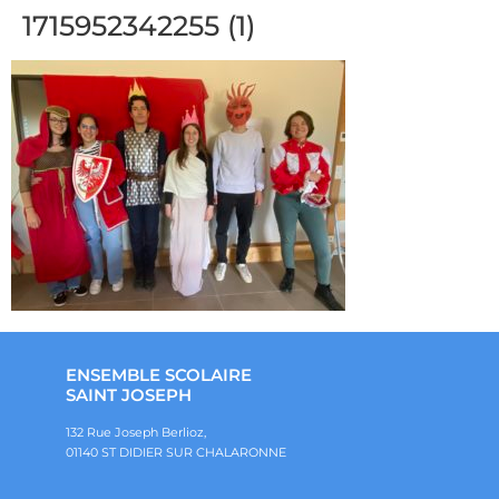
1715952342255 (1)
ENSEMBLE SCOLAIRE
SAINT JOSEPH
132 Rue Joseph Berlioz,
01140 ST DIDIER SUR CHALARONNE