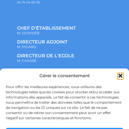
04 74 04 00 95
CHEF D'ÉTABLISSEMENT
M. DUVIVIER
DIRECTEUR ADJOINT
M. PICARD
DIRECTEUR DE L'ECOLE
M. CHASSÉ
NOTRE ENSEMBLE SCOLAIRE
Gérer le consentement
ACTUALITÉS
ADMINISTRATIF
Pour offrir les meilleures expériences, nous utilisons des
VIE ASSOCIATIVE
technologies telles que les cookies pour stocker et/ou accéder aux
PARTENARIATS
informations des appareils. Le fait de consentir à ces technologies
CONTACT
nous permettra de traiter des données telles que le comportement
PRÉ-INSCRIPTION
ÉCOLE
de navigation ou les ID uniques sur ce site. Le fait de ne pas
COLLÈGE
consentir ou de retirer son consentement peut avoir un effet
LYCÉE
négatif sur certaines caractéristiques et fonctions.
POLITIQUE DE CONFIDENTIALITÉ &
RGPD