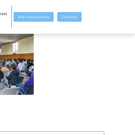
iats
Pré-inscriptions
Contact
finalité un spectacle d’une heure ;