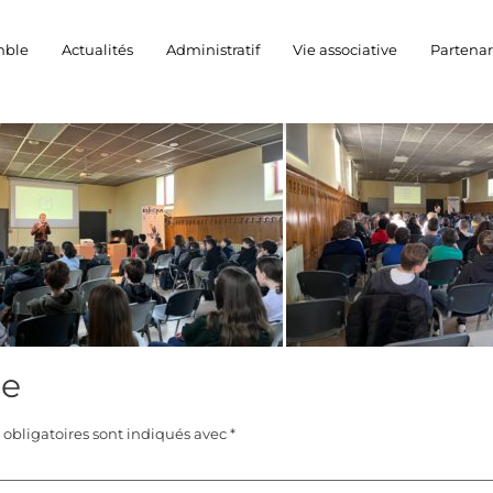
mble
Actualités
Administratif
Vie associative
Partenar
Olivier TONNELIER (« EURÊKA » : www.eurekaofficiel.com), avec pour 
re
obligatoires sont indiqués avec
*