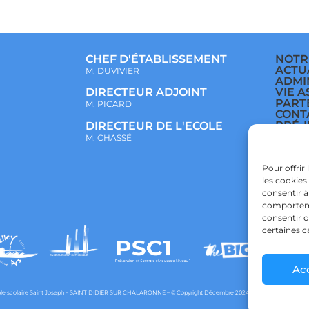
CHEF D'ÉTABLISSEMENT
NOTR
ACTU
M. DUVIVIER
ADMI
VIE A
DIRECTEUR ADJOINT
PART
M. PICARD
CONT
PRÉ-
DIRECTEUR DE L'ECOLE
ÉCOL
M. CHASSÉ
COLL
LYCÉ
POLI
Pour offrir
CONF
les cookies
POLI
consentir à
comportemen
consentir o
certaines c
Ac
e scolaire Saint Joseph – SAINT DIDIER SUR CHALARONNE – © Copyright Décembre 2024 – Powered by
agraph