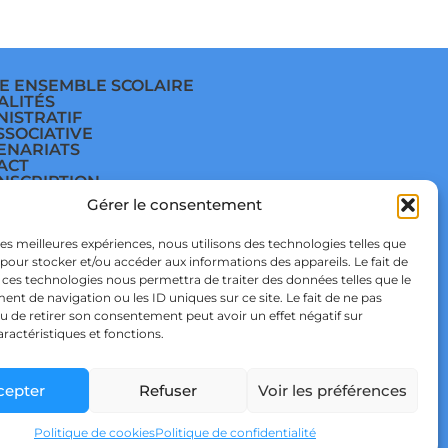
E ENSEMBLE SCOLAIRE
ALITÉS
NISTRATIF
SSOCIATIVE
ENARIATS
ACT
INSCRIPTION
E
Gérer le consentement
ÈGE
E
TIQUE DE
 les meilleures expériences, nous utilisons des technologies telles que
IDENTIALITÉ & RGPD
 pour stocker et/ou accéder aux informations des appareils. Le fait de
TIQUE DE COOKIES
 ces technologies nous permettra de traiter des données telles que le
t de navigation ou les ID uniques sur ce site. Le fait de ne pas
u de retirer son consentement peut avoir un effet négatif sur
aractéristiques et fonctions.
cepter
Refuser
Voir les préférences
 STUDIO
Politique de cookies
Politique de confidentialité