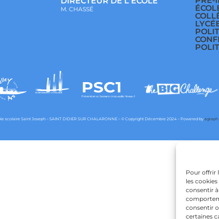
PRÉ-
DIRECTEUR DE L'ECOLE
ÉCOL
M. CHASSÉ
COLL
LYCÉ
POLI
CONF
POLI
e scolaire Saint Joseph – SAINT DIDIER SUR CHALARONNE – © Copyright Décembre 2024 – Powered by
agraph
Pour offrir
les cookies
consentir à
comportemen
consentir o
certaines c