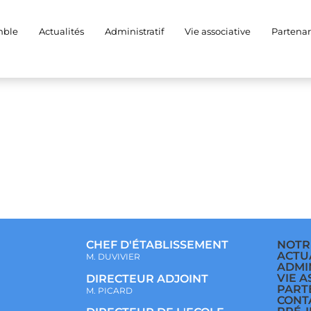
025-11-24 at 18.11.02
mble
Actualités
Administratif
Vie associative
Partenar
CHEF D'ÉTABLISSEMENT
NOTR
ACTU
M. DUVIVIER
ADMI
VIE A
DIRECTEUR ADJOINT
PART
M. PICARD
CONT