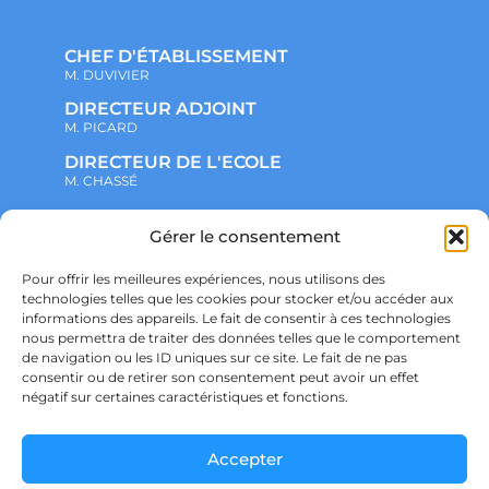
CHEF D'ÉTABLISSEMENT
M. DUVIVIER
DIRECTEUR ADJOINT
M. PICARD
DIRECTEUR DE L'ECOLE
M. CHASSÉ
Gérer le consentement
NOTRE ENSEMBLE SCOLAIRE
ACTUALITÉS
ADMINISTRATIF
Pour offrir les meilleures expériences, nous utilisons des
VIE ASSOCIATIVE
technologies telles que les cookies pour stocker et/ou accéder aux
PARTENARIATS
informations des appareils. Le fait de consentir à ces technologies
CONTACT
nous permettra de traiter des données telles que le comportement
PRÉ-INSCRIPTION
ÉCOLE
de navigation ou les ID uniques sur ce site. Le fait de ne pas
COLLÈGE
consentir ou de retirer son consentement peut avoir un effet
LYCÉE
négatif sur certaines caractéristiques et fonctions.
POLITIQUE DE CONFIDENTIALITÉ &
RGPD
POLITIQUE DE COOKIES
Accepter