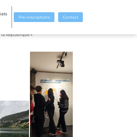
iats
Pré-inscriptions
Contact
portation à Lyon.
e la République »