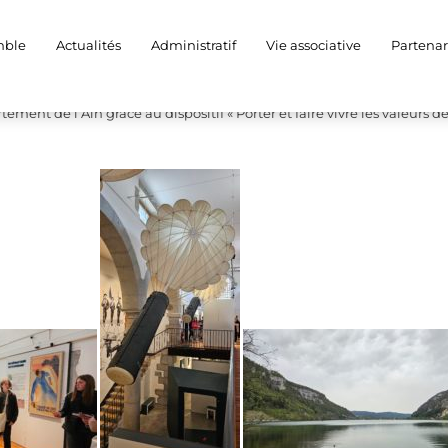
et Lyon 3ème
mble
Actualités
Administratif
Vie associative
Partenar
e sont rendu au musée de la résistance à Nantua et au musée de la dé
ement de l’Ain grâce au dispositif « Porter et faire vivre les valeurs d