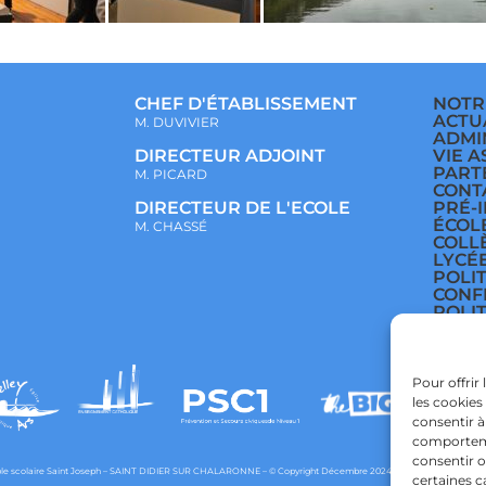
CHEF D'ÉTABLISSEMENT
NOTR
ACTU
M. DUVIVIER
ADMI
VIE A
DIRECTEUR ADJOINT
PART
M. PICARD
CONT
PRÉ-
DIRECTEUR DE L'ECOLE
ÉCOL
M. CHASSÉ
COLL
LYCÉ
POLI
CONF
POLI
Pour offrir
les cookies
consentir à
comportemen
consentir o
e scolaire Saint Joseph – SAINT DIDIER SUR CHALARONNE – © Copyright Décembre 2024 – Powered by
agraph
certaines c