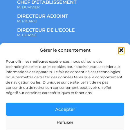
CHEF D'ÉTABLISSEMENT
M. DUVIVIER
DIRECTEUR ADJOINT
M. PICARD
DIRECTEUR DE L'ECOLE
M. CHASSÉ
NOTRE ENSEMBLE SCOLAIRE
Gérer le consentement
ACTUALITÉS
ADMINISTRATIF
Pour offrir les meilleures expériences, nous utilisons des
VIE ASSOCIATIVE
technologies telles que les cookies pour stocker et/ou accéder aux
PARTENARIATS
informations des appareils. Le fait de consentir à ces technologies
CONTACT
nous permettra de traiter des données telles que le comportement
PRÉ-INSCRIPTION
ÉCOLE
de navigation ou les ID uniques sur ce site. Le fait de ne pas
COLLÈGE
consentir ou de retirer son consentement peut avoir un effet
LYCÉE
négatif sur certaines caractéristiques et fonctions.
POLITIQUE DE CONFIDENTIALITÉ &
RGPD
POLITIQUE DE COOKIES
Accepter
Refuser