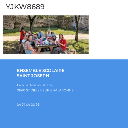
YJKW8689
ENSEMBLE SCOLAIRE
SAINT JOSEPH
132 Rue Joseph Berlioz,
01140 ST DIDIER SUR CHALARONNE
04 74 04 00 95