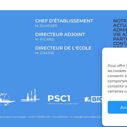
CHEF D'ÉTABLISSEMENT
NOTR
ACTU
M. DUVIVIER
ADMI
VIE A
DIRECTEUR ADJOINT
PART
M. PICARD
CONT
PRÉ-
DIRECTEUR DE L'ECOLE
ÉCOL
M. CHASSÉ
COLL
LYCÉ
POLI
Pour offrir
CONF
les cookies
POLI
consentir à
comportemen
consentir o
certaines c
Ac
e scolaire Saint Joseph – SAINT DIDIER SUR CHALARONNE – © Copyright Décembre 2024 – Powered by
agraph