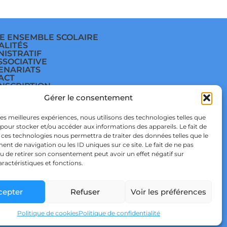
E ENSEMBLE SCOLAIRE
ALITÉS
NISTRATIF
SSOCIATIVE
ENARIATS
ACT
INSCRIPTION
E
Gérer le consentement
ÈGE
E
TIQUE DE
 les meilleures expériences, nous utilisons des technologies telles que
IDENTIALITÉ & RGPD
 pour stocker et/ou accéder aux informations des appareils. Le fait de
TIQUE DE COOKIES
 ces technologies nous permettra de traiter des données telles que le
t de navigation ou les ID uniques sur ce site. Le fait de ne pas
u de retirer son consentement peut avoir un effet négatif sur
aractéristiques et fonctions.
cepter
Refuser
Voir les préférences
 STUDIO
Politique de cookies
Politique de confidentialité