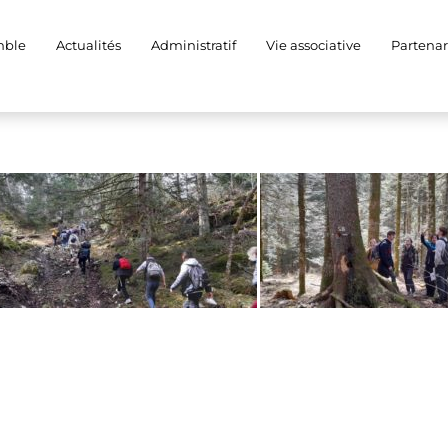
rêt de Chapuzieux avec
mble
Actualités
Administratif
Vie associative
Partenar
apuzieux situé dans le Jura. Belle balade dans la forêt, dans la neige
ection du grand tétra qui est un oiseau en voie de disparition dans no