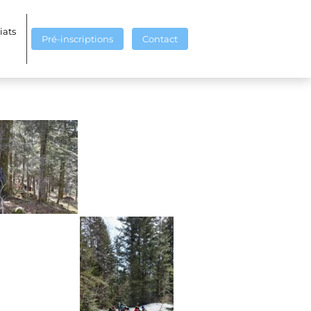
 les Terminales
iats
Pré-inscriptions
Contact
, dans la boue et la mousse des sous bois. Nos
s forêts. Pourquoi et les solutions auxquelles les