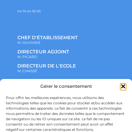
04 74 04 00 95
CHEF D'ÉTABLISSEMENT
M. DUVIVIER
DIRECTEUR ADJOINT
M. PICARD
DIRECTEUR DE L'ECOLE
M. CHASSÉ
NOTRE ENSEMBLE SCOLAIRE
Gérer le consentement
ACTUALITÉS
ADMINISTRATIF
Pour offrir les meilleures expériences, nous utilisons des
VIE ASSOCIATIVE
technologies telles que les cookies pour stocker et/ou accéder aux
PARTENARIATS
informations des appareils. Le fait de consentir à ces technologies
CONTACT
nous permettra de traiter des données telles que le comportement
PRÉ-INSCRIPTION
ÉCOLE
de navigation ou les ID uniques sur ce site. Le fait de ne pas
COLLÈGE
consentir ou de retirer son consentement peut avoir un effet
LYCÉE
négatif sur certaines caractéristiques et fonctions.