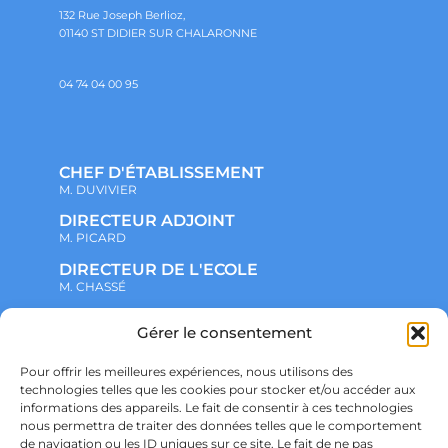
132 Rue Joseph Berlioz,
01140 ST DIDIER SUR CHALARONNE
04 74 04 00 95
CHEF D'ÉTABLISSEMENT
M. DUVIVIER
DIRECTEUR ADJOINT
M. PICARD
DIRECTEUR DE L'ECOLE
M. CHASSÉ
Gérer le consentement
NOTRE ENSEMBLE SCOLAIRE
ACTUALITÉS
ADMINISTRATIF
Pour offrir les meilleures expériences, nous utilisons des
VIE ASSOCIATIVE
technologies telles que les cookies pour stocker et/ou accéder aux
PARTENARIATS
informations des appareils. Le fait de consentir à ces technologies
CONTACT
nous permettra de traiter des données telles que le comportement
PRÉ-INSCRIPTION
de navigation ou les ID uniques sur ce site. Le fait de ne pas