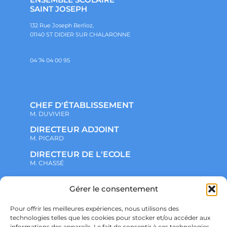
SAINT JOSEPH
132 Rue Joseph Berlioz,
01140 ST DIDIER SUR CHALARONNE
04 74 04 00 95
CHEF D'ÉTABLISSEMENT
M. DUVIVIER
DIRECTEUR ADJOINT
M. PICARD
DIRECTEUR DE L'ECOLE
M. CHASSÉ
Gérer le consentement
NOTRE ENSEMBLE SCOLAIRE
ACTUALITÉS
ADMINISTRATIF
Pour offrir les meilleures expériences, nous utilisons des
VIE ASSOCIATIVE
technologies telles que les cookies pour stocker et/ou accéder aux
PARTENARIATS
informations des appareils. Le fait de consentir à ces technologies