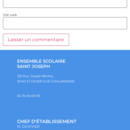
Site web
ENSEMBLE SCOLAIRE
SAINT JOSEPH
132 Rue Joseph Berlioz,
01140 ST DIDIER SUR CHALARONNE
04 74 04 00 95
CHEF D'ÉTABLISSEMENT
M. DUVIVIER