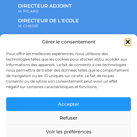
DIRECTEUR ADJOINT
M. PICARD
DIRECTEUR DE L'ECOLE
M. CHASSÉ
NOTRE ENSEMBLE SCOLAIRE
Gérer le consentement
ACTUALITÉS
ADMINISTRATIF
Pour offrir les meilleures expériences, nous utilisons des
VIE ASSOCIATIVE
technologies telles que les cookies pour stocker et/ou accéder aux
PARTENARIATS
informations des appareils. Le fait de consentir à ces technologies
CONTACT
nous permettra de traiter des données telles que le comportement
PRÉ-INSCRIPTION
ÉCOLE
de navigation ou les ID uniques sur ce site. Le fait de ne pas
COLLÈGE
consentir ou de retirer son consentement peut avoir un effet
LYCÉE
négatif sur certaines caractéristiques et fonctions.
POLITIQUE DE CONFIDENTIALITÉ &
RGPD
POLITIQUE DE COOKIES
Accepter
Refuser
Voir les préférences
Ensemble scolaire Saint Joseph – SAINT DIDIER SUR CHALARONNE – © Copyright