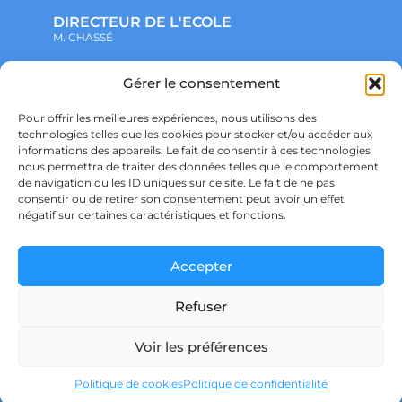
DIRECTEUR DE L'ECOLE
M. CHASSÉ
Gérer le consentement
NOTRE ENSEMBLE SCOLAIRE
ACTUALITÉS
ADMINISTRATIF
Pour offrir les meilleures expériences, nous utilisons des
VIE ASSOCIATIVE
technologies telles que les cookies pour stocker et/ou accéder aux
PARTENARIATS
informations des appareils. Le fait de consentir à ces technologies
CONTACT
nous permettra de traiter des données telles que le comportement
PRÉ-INSCRIPTION
ÉCOLE
de navigation ou les ID uniques sur ce site. Le fait de ne pas
COLLÈGE
consentir ou de retirer son consentement peut avoir un effet
LYCÉE
négatif sur certaines caractéristiques et fonctions.
POLITIQUE DE CONFIDENTIALITÉ &
RGPD
POLITIQUE DE COOKIES
Accepter
Refuser
Voir les préférences
Ensemble scolaire Saint Joseph – SAINT DIDIER SUR CHALARONNE – © Copyright
Décembre 2024 – Powered by
agraph STUDIO
Politique de cookies
Politique de confidentialité