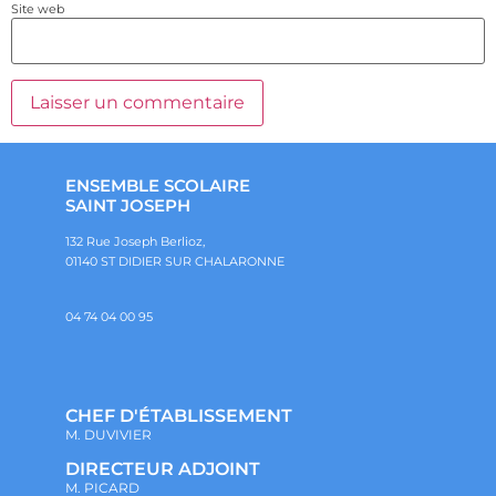
Site web
ENSEMBLE SCOLAIRE
SAINT JOSEPH
132 Rue Joseph Berlioz,
01140 ST DIDIER SUR CHALARONNE
04 74 04 00 95
CHEF D'ÉTABLISSEMENT
M. DUVIVIER
DIRECTEUR ADJOINT
M. PICARD