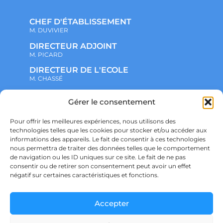
CHEF D'ÉTABLISSEMENT
M. DUVIVIER
DIRECTEUR ADJOINT
M. PICARD
DIRECTEUR DE L'ECOLE
M. CHASSÉ
Gérer le consentement
NOTRE ENSEMBLE SCOLAIRE
ACTUALITÉS
ADMINISTRATIF
Pour offrir les meilleures expériences, nous utilisons des
VIE ASSOCIATIVE
technologies telles que les cookies pour stocker et/ou accéder aux
PARTENARIATS
informations des appareils. Le fait de consentir à ces technologies
CONTACT
nous permettra de traiter des données telles que le comportement
PRÉ-INSCRIPTION
de navigation ou les ID uniques sur ce site. Le fait de ne pas
ÉCOLE
consentir ou de retirer son consentement peut avoir un effet
COLLÈGE
LYCÉE
négatif sur certaines caractéristiques et fonctions.
POLITIQUE DE CONFIDENTIALITÉ &
RGPD
POLITIQUE DE COOKIES
Accepter