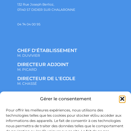
132 Rue Joseph Berlioz,
01140 ST DIDIER SUR CHALARONNE
04 74 04 00 95
CHEF D'ÉTABLISSEMENT
M. DUVIVIER
DIRECTEUR ADJOINT
M. PICARD
DIRECTEUR DE L'ECOLE
M. CHASSÉ
NOTRE ENSEMBLE SCOLAIRE
Gérer le consentement
ACTUALITÉS
ADMINISTRATIF
Pour offrir les meilleures expériences, nous utilisons des
VIE ASSOCIATIVE
technologies telles que les cookies pour stocker et/ou accéder aux
PARTENARIATS
informations des appareils. Le fait de consentir à ces technologies
CONTACT
nous permettra de traiter des données telles que le comportement
PRÉ-INSCRIPTION