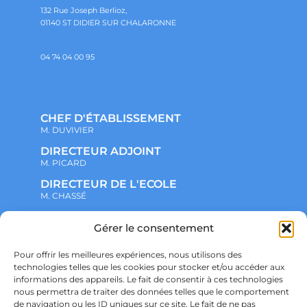
132 Rue Joseph Berlioz,
01140 ST DIDIER SUR CHALARONNE
04 74 04 00 95
CHEF D'ÉTABLISSEMENT
M. DUVIVIER
DIRECTEUR ADJOINT
M. PICARD
DIRECTEUR DE L'ECOLE
M. CHASSÉ
Gérer le consentement
NOTRE ENSEMBLE SCOLAIRE
ACTUALITÉS
ADMINISTRATIF
Pour offrir les meilleures expériences, nous utilisons des
VIE ASSOCIATIVE
technologies telles que les cookies pour stocker et/ou accéder aux
PARTENARIATS
informations des appareils. Le fait de consentir à ces technologies
CONTACT
nous permettra de traiter des données telles que le comportement
PRÉ-INSCRIPTION
de navigation ou les ID uniques sur ce site. Le fait de ne pas