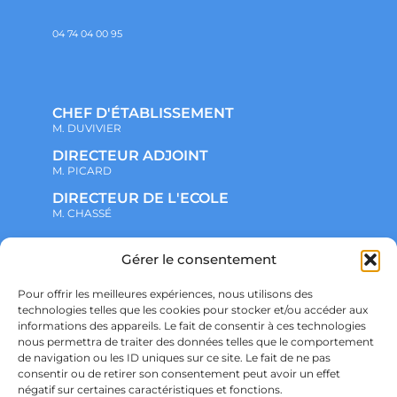
04 74 04 00 95
CHEF D'ÉTABLISSEMENT
M. DUVIVIER
DIRECTEUR ADJOINT
M. PICARD
DIRECTEUR DE L'ECOLE
M. CHASSÉ
NOTRE ENSEMBLE SCOLAIRE
Gérer le consentement
ACTUALITÉS
ADMINISTRATIF
Pour offrir les meilleures expériences, nous utilisons des
VIE ASSOCIATIVE
technologies telles que les cookies pour stocker et/ou accéder aux
PARTENARIATS
informations des appareils. Le fait de consentir à ces technologies
CONTACT
nous permettra de traiter des données telles que le comportement
PRÉ-INSCRIPTION
ÉCOLE
de navigation ou les ID uniques sur ce site. Le fait de ne pas
COLLÈGE
consentir ou de retirer son consentement peut avoir un effet
LYCÉE
négatif sur certaines caractéristiques et fonctions.