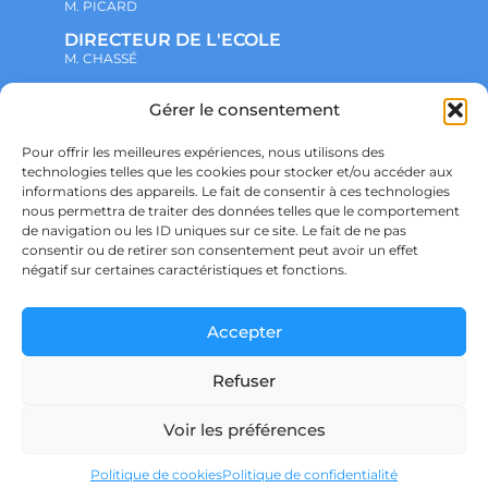
M. PICARD
DIRECTEUR DE L'ECOLE
M. CHASSÉ
Gérer le consentement
NOTRE ENSEMBLE SCOLAIRE
ACTUALITÉS
ADMINISTRATIF
Pour offrir les meilleures expériences, nous utilisons des
VIE ASSOCIATIVE
technologies telles que les cookies pour stocker et/ou accéder aux
PARTENARIATS
informations des appareils. Le fait de consentir à ces technologies
CONTACT
nous permettra de traiter des données telles que le comportement
PRÉ-INSCRIPTION
de navigation ou les ID uniques sur ce site. Le fait de ne pas
ÉCOLE
consentir ou de retirer son consentement peut avoir un effet
COLLÈGE
LYCÉE
négatif sur certaines caractéristiques et fonctions.
POLITIQUE DE CONFIDENTIALITÉ &
RGPD
POLITIQUE DE COOKIES
Accepter
Refuser
Voir les préférences
Ensemble scolaire Saint Joseph – SAINT DIDIER SUR CHALARONNE – © Copyright
Décembre 2024 – Powered by
agraph STUDIO
Politique de cookies
Politique de confidentialité