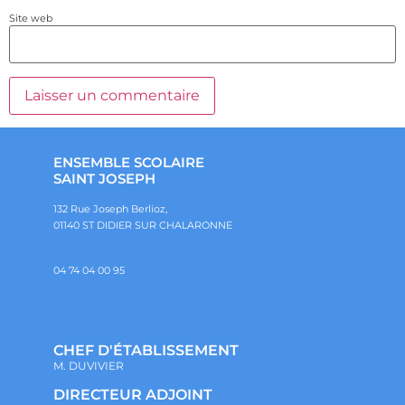
Site web
ENSEMBLE SCOLAIRE
SAINT JOSEPH
132 Rue Joseph Berlioz,
01140 ST DIDIER SUR CHALARONNE
04 74 04 00 95
CHEF D'ÉTABLISSEMENT
M. DUVIVIER
DIRECTEUR ADJOINT