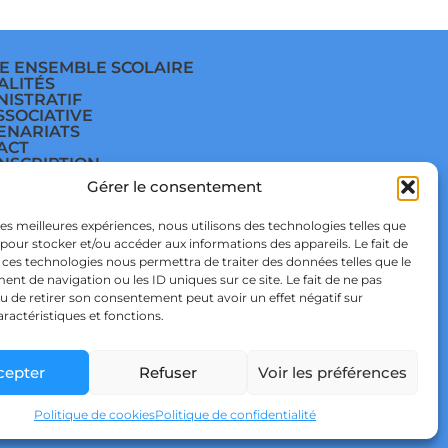
E ENSEMBLE SCOLAIRE
ALITÉS
NISTRATIF
SSOCIATIVE
ENARIATS
ACT
INSCRIPTION
E
Gérer le consentement
ÈGE
E
TIQUE DE
 les meilleures expériences, nous utilisons des technologies telles que
IDENTIALITÉ & RGPD
 pour stocker et/ou accéder aux informations des appareils. Le fait de
TIQUE DE COOKIES
 ces technologies nous permettra de traiter des données telles que le
t de navigation ou les ID uniques sur ce site. Le fait de ne pas
u de retirer son consentement peut avoir un effet négatif sur
aractéristiques et fonctions.
cepter
Refuser
Voir les préférences
 STUDIO
Politique de cookies
Politique de confidentialité