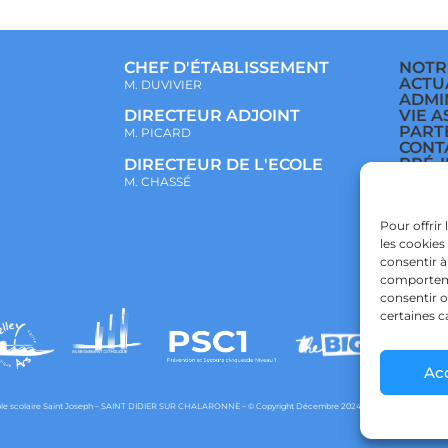
CHEF D'ÉTABLISSEMENT
NOTR
ACTU
M. DUVIVIER
ADMI
VIE A
DIRECTEUR ADJOINT
PART
M. PICARD
CONT
PRÉ-
DIRECTEUR DE L'ECOLE
ÉCOL
M. CHASSÉ
COLL
LYCÉ
POLI
Pour offrir
CONF
les cookies
POLI
consentir à
comportemen
consentir o
certaines c
Ac
e scolaire Saint Joseph – SAINT DIDIER SUR CHALARONNE – © Copyright Décembre 2024 – Powered by
agraph