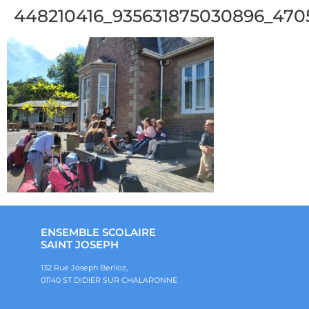
448210416_935631875030896_470
ENSEMBLE SCOLAIRE
SAINT JOSEPH
132 Rue Joseph Berlioz,
01140 ST DIDIER SUR CHALARONNE