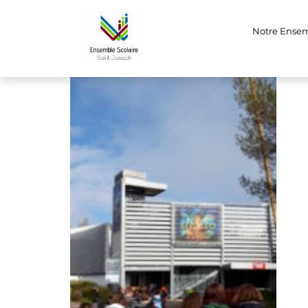
futu5
Notre Ense