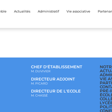
4eb0-addf-d60ea3ccd
mble
Actualités
Administratif
Vie associative
Partenar
CHEF D'ÉTABLISSEMENT
NOTR
ACTU
M. DUVIVIER
ADMI
VIE A
DIRECTEUR ADJOINT
PART
M. PICARD
CONT
PRÉ-
DIRECTEUR DE L'ECOLE
ÉCOL
M. CHASSÉ
COLL
LYCÉ
POLI
CONF