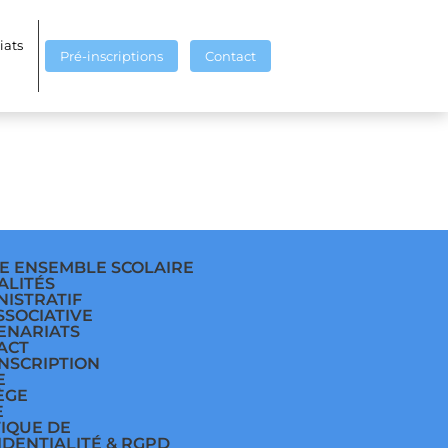
326_2
iats
Pré-inscriptions
Contact
E ENSEMBLE SCOLAIRE
ALITÉS
NISTRATIF
SSOCIATIVE
ENARIATS
ACT
INSCRIPTION
E
ÈGE
E
TIQUE DE
IDENTIALITÉ & RGPD