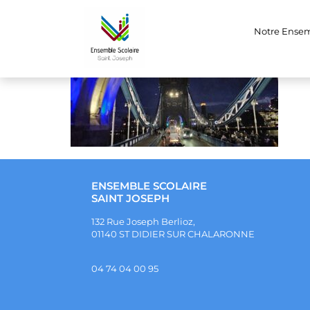
08db6a64-49e9-
Notre Ense
ENSEMBLE SCOLAIRE
SAINT JOSEPH
132 Rue Joseph Berlioz,
01140 ST DIDIER SUR CHALARONNE
04 74 04 00 95