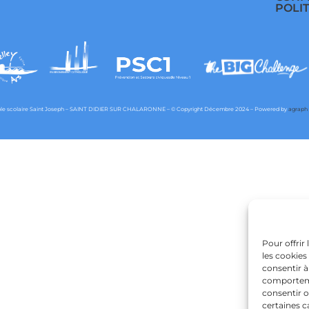
POLI
e scolaire Saint Joseph – SAINT DIDIER SUR CHALARONNE – © Copyright Décembre 2024 – Powered by
agraph
Pour offrir
les cookies
consentir à
comportemen
consentir o
certaines c