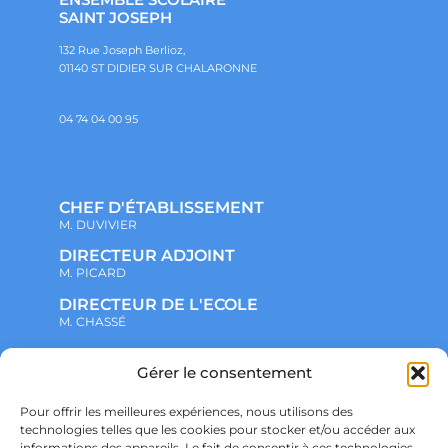
SAINT JOSEPH
132 Rue Joseph Berlioz,
01140 ST DIDIER SUR CHALARONNE
04 74 04 00 95
CHEF D'ÉTABLISSEMENT
M. DUVIVIER
DIRECTEUR ADJOINT
M. PICARD
DIRECTEUR DE L'ECOLE
M. CHASSÉ
Gérer le consentement
NOTRE ENSEMBLE SCOLAIRE
ACTUALITÉS
ADMINISTRATIF
Pour offrir les meilleures expériences, nous utilisons des
VIE ASSOCIATIVE
technologies telles que les cookies pour stocker et/ou accéder aux
PARTENARIATS
informations des appareils. Le fait de consentir à ces technologies