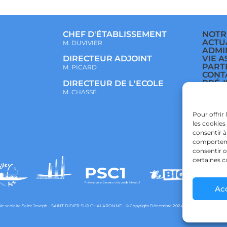
CHEF D'ÉTABLISSEMENT
NOTR
ACTU
M. DUVIVIER
ADMI
VIE A
DIRECTEUR ADJOINT
PART
M. PICARD
CONT
PRÉ-
DIRECTEUR DE L'ECOLE
ÉCOL
M. CHASSÉ
COLL
LYCÉ
POLI
Pour offrir
CONF
les cookies
POLI
consentir à
comportemen
consentir o
certaines c
Ac
e scolaire Saint Joseph – SAINT DIDIER SUR CHALARONNE – © Copyright Décembre 2024 – Powered by
agraph