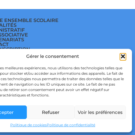
E ENSEMBLE SCOLAIRE
ALITÉS
NISTRATIF
SSOCIATIVE
ENARIATS
ACT
INSCRIPTION
E
Gérer le consentement
ÈGE
E
TIQUE DE
 les meilleures expériences, nous utilisons des technologies telles que
IDENTIALITÉ & RGPD
 pour stocker et/ou accéder aux informations des appareils. Le fait de
TIQUE DE COOKIES
 ces technologies nous permettra de traiter des données telles que le
t de navigation ou les ID uniques sur ce site. Le fait de ne pas
u de retirer son consentement peut avoir un effet négatif sur
aractéristiques et fonctions.
cepter
Refuser
Voir les préférences
 STUDIO
Politique de cookies
Politique de confidentialité