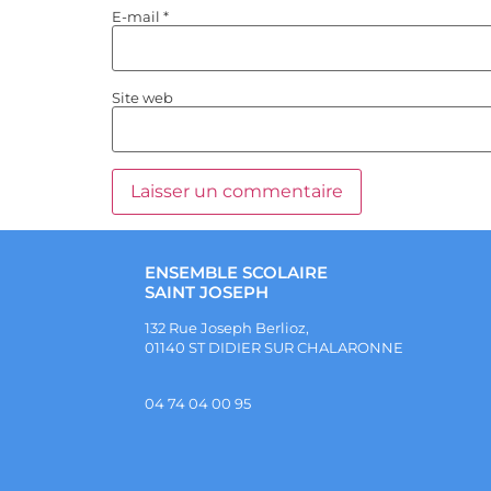
E-mail
*
Site web
ENSEMBLE SCOLAIRE
SAINT JOSEPH
132 Rue Joseph Berlioz,
01140 ST DIDIER SUR CHALARONNE
04 74 04 00 95