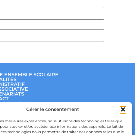
E ENSEMBLE SCOLAIRE
ALITÉS
NISTRATIF
SSOCIATIVE
ENARIATS
ACT
INSCRIPTION
E
Gérer le consentement
ÈGE
E
 les meilleures expériences, nous utilisons des technologies telles que
TIQUE DE
 pour stocker et/ou accéder aux informations des appareils. Le fait de
IDENTIALITÉ & RGPD
TIQUE DE COOKIES
 ces technologies nous permettra de traiter des données telles que le