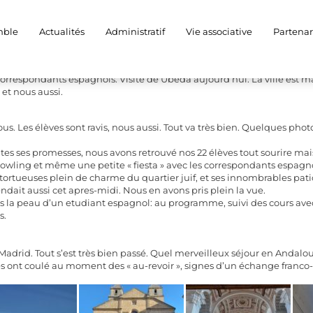
gne
mble
Actualités
Administratif
Vie associative
Partenar
ns..
orrespondants espagnols. Visite de Úbeda aujourd’hui. La ville est 
 et nous aussi.
us. Les élèves sont ravis, nous aussi. Tout va très bien. Quelques pho
tes ses promesses, nous avons retrouvé nos 22 élèves tout sourire mai
e bowling et même une petite « fiesta » avec les correspondants espagn
s tortueuses plein de charme du quartier juif, et ses innombrables pati
ait aussi cet apres-midi. Nous en avons pris plein la vue.
s la peau d’un etudiant espagnol: au programme, suivi des cours avec
s.
 Madrid. Tout s’est très bien passé. Quel merveilleux séjour en Andalou
s ont coulé au moment des « au-revoir », signes d’un échange franco-