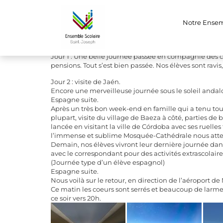
Voyage en Espa
Notre Ense
Quelques images du voyage en Espagne de nos lycée
Jour 1 : Une belle journée passée en compagnie des c
pensions. Tout s’est bien passée. Nos élèves sont ravis,
Jour 2 : visite de Jaén.
Encore une merveilleuse journée sous le soleil andalo
Espagne suite.
Après un très bon week-end en famille qui a tenu tou
plupart, visite du village de Baeza à côté, parties d
lancée en visitant la ville de Córdoba avec ses ruelle
l’immense et sublime Mosquée-Cathédrale nous attend
Demain, nos élèves vivront leur dernière journée dan
avec le correspondant pour des activités extrascolaire
(Journée type d’un élève espagnol)
Espagne suite.
Nous voilà sur le retour, en direction de l’aéroport de
Ce matin les coeurs sont serrés et beaucoup de larme
ce soir vers 20h.