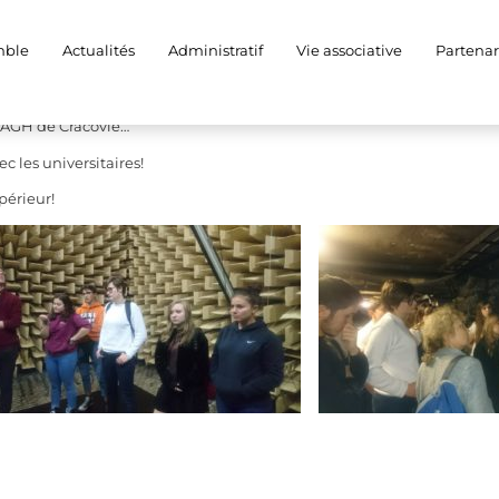
ne
mble
Actualités
Administratif
Vie associative
Partenar
T AGH de Cracovie…
 les universitaires!
périeur!