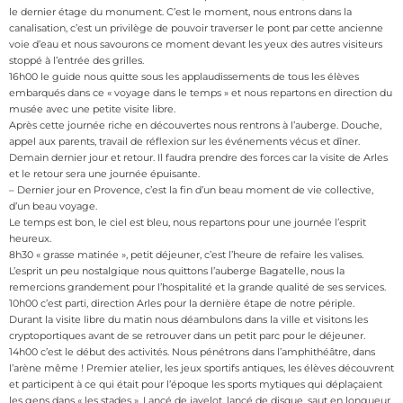
le dernier étage du monument. C’est le moment, nous entrons dans la
canalisation, c’est un privilège de pouvoir traverser le pont par cette ancienne
voie d’eau et nous savourons ce moment devant les yeux des autres visiteurs
stoppé à l’entrée des grilles.
16h00 le guide nous quitte sous les applaudissements de tous les élèves
embarqués dans ce « voyage dans le temps » et nous repartons en direction du
musée avec une petite visite libre.
Après cette journée riche en découvertes nous rentrons à l’auberge. Douche,
appel aux parents, travail de réflexion sur les événements vécus et dîner.
Demain dernier jour et retour. Il faudra prendre des forces car la visite de Arles
et le retour sera une journée épuisante.
– Dernier jour en Provence, c’est la fin d’un beau moment de vie collective,
d’un beau voyage.
Le temps est bon, le ciel est bleu, nous repartons pour une journée l’esprit
heureux.
8h30 « grasse matinée », petit déjeuner, c’est l’heure de refaire les valises.
L’esprit un peu nostalgique nous quittons l’auberge Bagatelle, nous la
remercions grandement pour l’hospitalité et la grande qualité de ses services.
10h00 c’est parti, direction Arles pour la dernière étape de notre périple.
Durant la visite libre du matin nous déambulons dans la ville et visitons les
cryptoportiques avant de se retrouver dans un petit parc pour le déjeuner.
14h00 c’est le début des activités. Nous pénétrons dans l’amphithéâtre, dans
l’arène même ! Premier atelier, les jeux sportifs antiques, les élèves découvrent
et participent à ce qui était pour l’époque les sports mytiques qui déplaçaient
les gens dans « les stades ». Lancé de javelot, lancé de disque, saut en longueur,