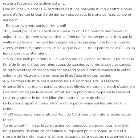
retour à l’auberge où le diner est pris.
Une douche, un appel aux parents et c’est une nouvelle nuit qui s’offre à nous
avant d’affronter la journée de demain placée sous le signe de l’eau, canoe et
aqueduc!
– Bonjour Avignon, bonjour mercredi!
7h15, réveil pour aller au petit déjeuner à 7h30. Il faut prendre des forces car
aujourd’hui la journée sera sportive. Le fond de l’air est un peu plus frais que la
veille mais le soleil perçant les nuages nous fait présager une bonne journée.
Après un petit déjeuner aussi copieux que la veille, nous partons pour Collias où
les canoës nous attendent.
10h00, c’est parti pour 8km sur le Gardon par 2 à la découverte de la faune et la
flore de la région. Les premiers coups de pagaies sont hésitants et les canoës
se retrouvent rapidement à tourner en rond mais le temps avançant la petite
colonne d’embarcation progresse au fil de l’eau et de ses rapides.
Aux alentours de midi nous passons sous le Pont du Gard. Les regards
émerveillé et les étoiles dans les yeux des élèves montrent le plaisir d’atteindre
une destination par le sens de l’effort. Petite photo de groupe sur la berge et
nous engageons le dernier kilomètre avant le point de chute.
Le bus nous rejoint et nous prenons notre pique-nique sur les berges de la
rivière.
14h00 nous rejoignons le site du Pont du Gard pour une visite terrestre cette
fois ci!
Après un petit film sur la construction de l’aqueduc un guide nous rejoint et
nous raconte l’histoire de cet édifice si imposant pour l’époque. Au fur et à
mesure de la visite nous enchaînons les pas et les anecdotes, nous arrivons sur