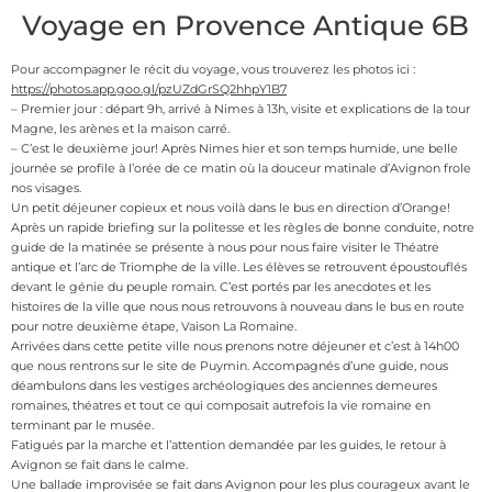
Voyage en Provence Antique 6B
Pour accompagner le récit du voyage, vous trouverez les photos ici :
https://photos.app.goo.gl/pzUZdGrSQ2hhpY1B7
– Premier jour : départ 9h, arrivé à Nimes à 13h, visite et explications de la tour
Magne, les arènes et la maison carré.
– C’est le deuxième jour! Après Nimes hier et son temps humide, une belle
journée se profile à l’orée de ce matin où la douceur matinale d’Avignon frole
nos visages.
Un petit déjeuner copieux et nous voilà dans le bus en direction d’Orange!
Après un rapide briefing sur la politesse et les règles de bonne conduite, notre
guide de la matinée se présente à nous pour nous faire visiter le Théatre
antique et l’arc de Triomphe de la ville. Les élèves se retrouvent époustouflés
devant le génie du peuple romain. C’est portés par les anecdotes et les
histoires de la ville que nous nous retrouvons à nouveau dans le bus en route
pour notre deuxième étape, Vaison La Romaine.
Arrivées dans cette petite ville nous prenons notre déjeuner et c’est à 14h00
que nous rentrons sur le site de Puymin. Accompagnés d’une guide, nous
déambulons dans les vestiges archéologiques des anciennes demeures
romaines, théatres et tout ce qui composait autrefois la vie romaine en
terminant par le musée.
Fatigués par la marche et l’attention demandée par les guides, le retour à
Avignon se fait dans le calme.
Une ballade improvisée se fait dans Avignon pour les plus courageux avant le