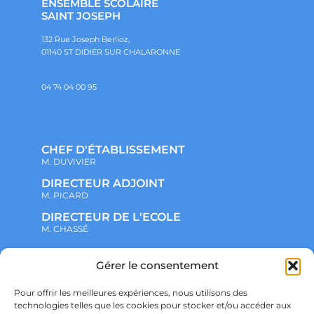
ENSEMBLE SCOLAIRE
SAINT JOSEPH
132 Rue Joseph Berlioz,
01140 ST DIDIER SUR CHALARONNE
04 74 04 00 95
CHEF D'ÉTABLISSEMENT
M. DUVIVIER
DIRECTEUR ADJOINT
M. PICARD
DIRECTEUR DE L'ECOLE
M. CHASSÉ
NOTRE ENSEMBLE SCOLAIRE
Gérer le consentement
ACTUALITÉS
ADMINISTRATIF
Pour offrir les meilleures expériences, nous utilisons des
VIE ASSOCIATIVE
technologies telles que les cookies pour stocker et/ou accéder aux
PARTENARIATS