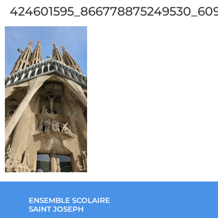
424601595_866778875249530_60
ENSEMBLE SCOLAIRE
SAINT JOSEPH