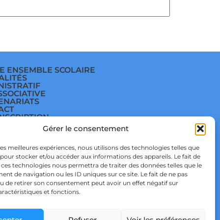
E ENSEMBLE SCOLAIRE
ALITÉS
NISTRATIF
SSOCIATIVE
ENARIATS
ACT
INSCRIPTION
E
Gérer le consentement
ÈGE
E
TIQUE DE
 les meilleures expériences, nous utilisons des technologies telles que
IDENTIALITÉ & RGPD
 pour stocker et/ou accéder aux informations des appareils. Le fait de
TIQUE DE COOKIES
 ces technologies nous permettra de traiter des données telles que le
t de navigation ou les ID uniques sur ce site. Le fait de ne pas
u de retirer son consentement peut avoir un effet négatif sur
aractéristiques et fonctions.
cepter
Refuser
Voir les préférences