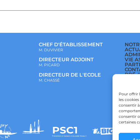
CHEF D'ÉTABLISSEMENT
NOTR
ACTU
M. DUVIVIER
ADMI
VIE A
DIRECTEUR ADJOINT
PART
M. PICARD
CONT
PRÉ-
DIRECTEUR DE L'ECOLE
ÉCOL
M. CHASSÉ
COLL
LYCÉ
POLI
Pour offrir
CONF
les cookies
POLI
consentir à
comportemen
consentir o
certaines c
Ac