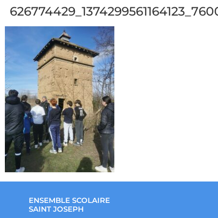
626774429_1374299561164123_76
ENSEMBLE SCOLAIRE
SAINT JOSEPH